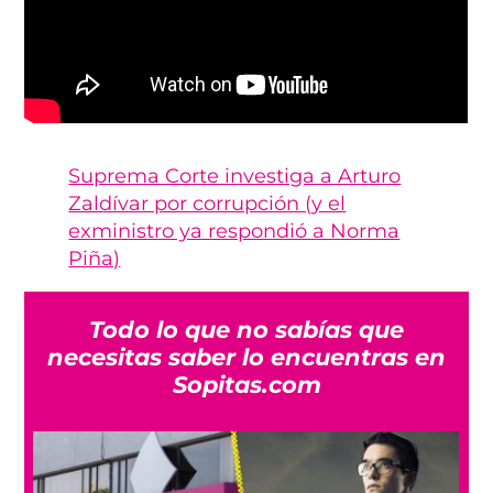
Suprema Corte investiga a Arturo
Zaldívar por corrupción (y el
exministro ya respondió a Norma
Piña)
Todo lo que no sabías que
necesitas saber lo encuentras en
Sopitas.com