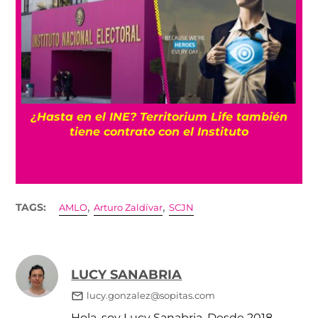
mbién
¿Y ahora cómo se llamarán? Somos Méxic
deberá cambiar nombre, logo y color ante
del 30 de agosto
,
,
TAGS:
AMLO
Arturo Zaldívar
SCJN
LUCY SANABRIA
lucy.gonzalez@sopitas.com
Hola, soy Lucy Sanabria. Desde 2018