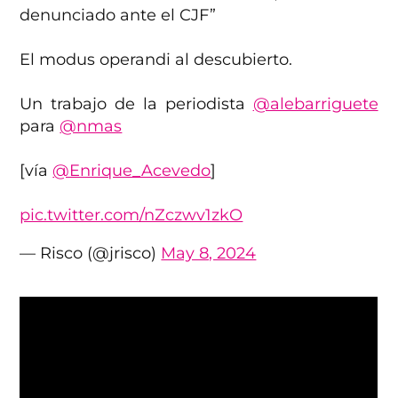
denunciado ante el CJF”
El modus operandi al descubierto.
Un trabajo de la periodista
@alebarriguete
para
@nmas
[vía
@Enrique_Acevedo
]
pic.twitter.com/nZczwv1zkO
— Risco (@jrisco)
May 8, 2024