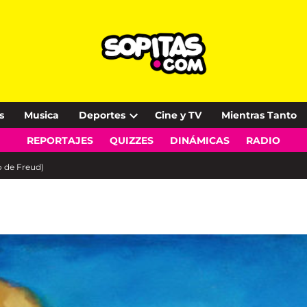
s
Musica
Deportes
Cine y TV
Mientras Tanto
Open
REPORTAJES
QUIZZES
DINÁMICAS
RADIO
dropdown
menu
o de Freud)