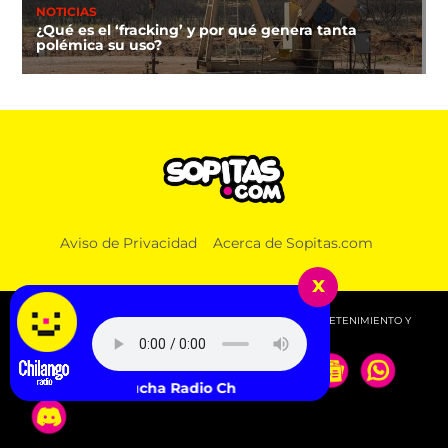
NOTICIAS
¿Qué es el ‘fracking’ y por qué genera tanta
polémica su uso?
Aviso de Privacidad
Acerca de Sopitas.com
x
© 2026 SOPITAS.COM - MÚSICA, NOTICIAS, DEPORTES, ENTRETENIMIENTO Y
MÁS!.
Escucha Radio Chilango -