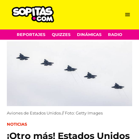
Menu
Sopitas.com
Skip
REPORTAJES
QUIZZES
DINÁMICAS
RADIO
to
content
Aviones de Estados Unidos // Foto: Getty Images
POSTED
NOTICIAS
IN
¡Otro más! Estados Unidos