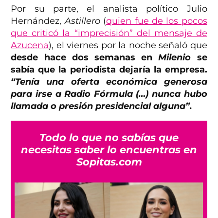
Por su parte, el analista político Julio
Hernández,
Astillero
(
quien fue de los pocos
que criticó la “imprecisión” del mensaje de
Azucena
), el viernes por la noche señaló que
desde hace dos semanas en
Milenio
se
sabía que la periodista dejaría la empresa.
“Tenía una oferta económica generosa
para irse a Radio Fórmula (…) nunca hubo
llamada o presión presidencial alguna”.
Todo lo que no sabías que
necesitas saber lo encuentras en
Sopitas.com