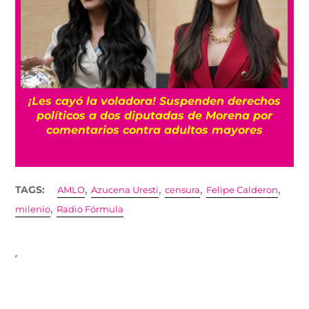
¡Les cayó la voladora! Suspenden derechos
políticos a dos diputadas de Morena por
comentarios contra adultos mayores
,
,
,
,
TAGS:
AMLO
Azucena Uresti
censura
Felipe Calderon
,
milenio
Radio Fórmula