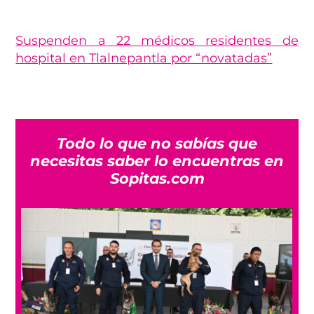
Suspenden a 22 médicos residentes de
hospital en Tlalnepantla por “novatadas”
Todo lo que no sabías que
necesitas saber lo encuentras en
Sopitas.com