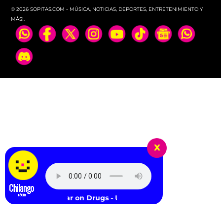
© 2026 SOPITAS.COM - MÚSICA, NOTICIAS, DEPORTES, ENTRETENIMIENTO Y
MÁS!.
x
The War on Drugs - Under The Pressure