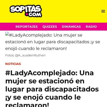
Me
Sopitas.com
Skip
REPORTAJES
QUIZZES
DINÁMICAS
RADIO
to
content
Fotos: @A_ausdenRuthen
POSTED
NOTICIAS
IN
#LadyAcomplejado: Una
mujer se estacionó en
lugar para discapacitados
¡y se enojó cuando le
reclamaron!