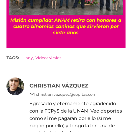
Misión cumplida: ANAM retira con honores a
?
cuatro binomios caninos que sirvieron por
siete años
,
TAGS:
lady
Videos virales
CHRISTIAN VÁZQUEZ
christian.vazquez@sopitas.com
Egresado y eternamente agradecido
con la FCPyS de la UNAM. Veo deportes
como si me pagaran por ello (sí me
pagan por ello) y tengo la fortuna de