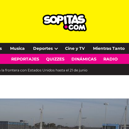
s
Musica
Deportes
Cine y TV
Mientras Tanto
Open
REPORTAJES
QUIZZES
DINÁMICAS
RADIO
dropdown
menu
a frontera con Estados Unidos hasta el 21 de junio