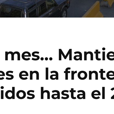
 mes… Manti
es en la front
dos hasta el 