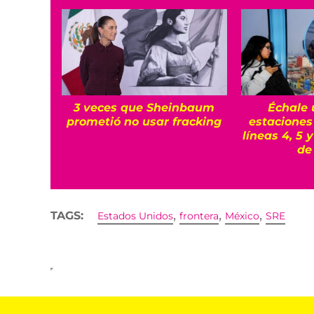
3 veces que Sheinbaum
Échale 
prometió no usar fracking
estaciones
líneas 4, 5 
de
,
,
,
TAGS:
Estados Unidos
frontera
México
SRE