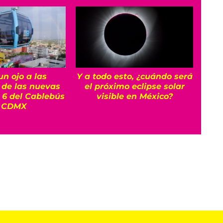
Y a todo esto, ¿cuándo será
un ojo a las
¿Qu
el próximo eclipse solar
 de las nuevas
qué 
visible en México?
y 6 del Cablebús
 CDMX