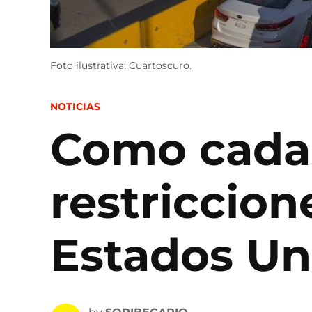
Foto ilustrativa: Cuartoscuro.
POSTED
NOTICIAS
IN
Como cada
restriccion
Estados Uni