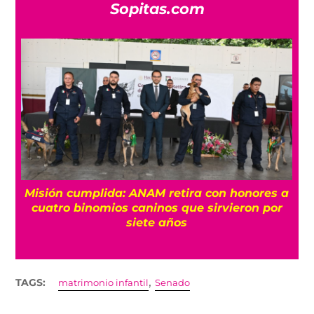
Sopitas.com
Misión cumplida: ANAM retira con honores a
?
cuatro binomios caninos que sirvieron por
siete años
,
TAGS:
matrimonio infantil
Senado