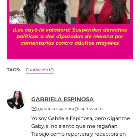
¡Les cayó la voladora! Suspenden derechos
políticos a dos diputadas de Morena por
comentarios contra adultos mayores
TAGS:
Fundación iO
GABRIELA ESPINOSA
gabriela.espinosa@sopitas.com
Yo soy Gabriela Espinosa, pero díganme
Gaby, si no siento que me regañan.
Trabajo como reportera y redactora en