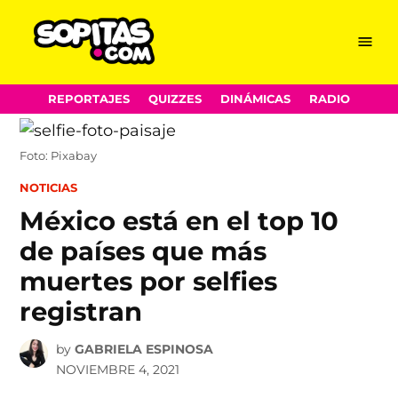
Menu
Sopitas.com
Skip
REPORTAJES
QUIZZES
DINÁMICAS
RADIO
to
content
Foto: Pixabay
POSTED
NOTICIAS
IN
México está en el top 10
de países que más
muertes por selfies
registran
by
GABRIELA ESPINOSA
NOVIEMBRE 4, 2021