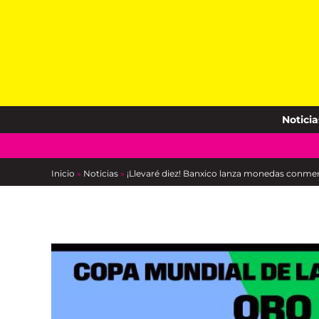
Skip
to
content
Noticia
Inicio
»
Noticias
»
¡Llevaré diez! Banxico lanza monedas conme