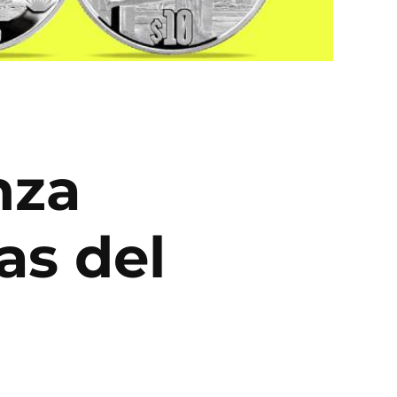
nza
s del