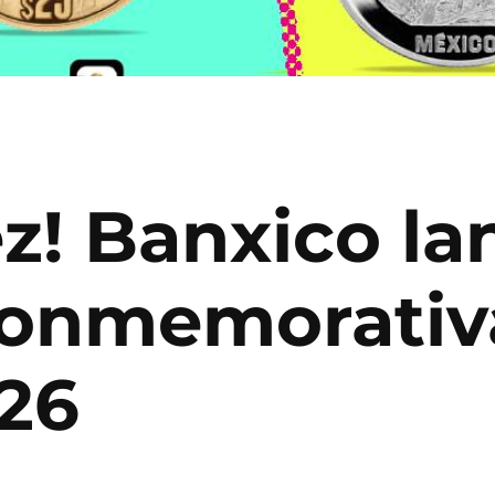
ez! Banxico la
onmemorativa
26