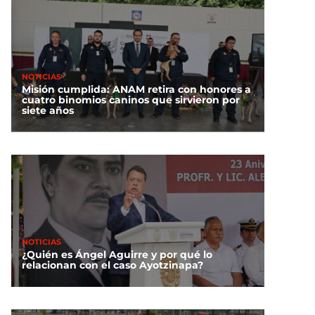
NOTICIAS
Misión cumplida: ANAM retira con honores a
cuatro binomios caninos que sirvieron por
siete años
NOTICIAS
¿Quién es Ángel Aguirre y por qué lo
relacionan con el caso Ayotzinapa?