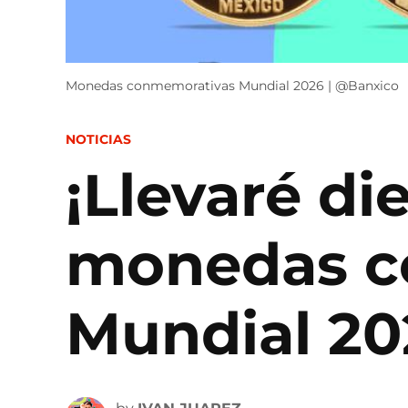
Monedas conmemorativas Mundial 2026 | @Banxico
POSTED
NOTICIAS
IN
¡Llevaré di
monedas c
Mundial 20