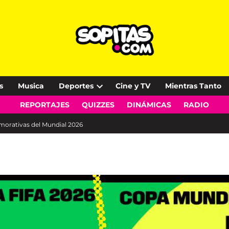
s
Musica
Deportes
Cine y TV
Mientras Tanto
Open
REPORTAJES
QUIZZES
DINÁMICAS
RADIO
dropdown
menu
morativas del Mundial 2026