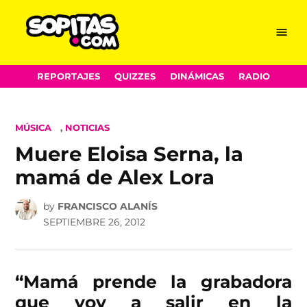
Menu
Sopitas.com
Skip
REPORTAJES
QUIZZES
DINÁMICAS
RADIO
to
content
POSTED
MÚSICA
,
NOTICIAS
IN
Muere Eloisa Serna, la
mamá de Alex Lora
by
FRANCISCO ALANÍS
SEPTIEMBRE 26, 2012
“Mamá prende la grabadora
que voy a salir en la