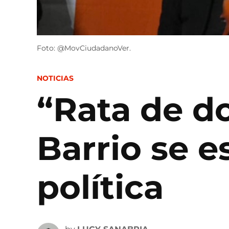
Foto: @MovCiudadanoVer.
POSTED
NOTICIAS
IN
“Rata de do
Barrio se e
política