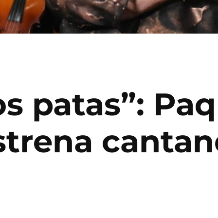
s patas”: Paqu
strena cantan