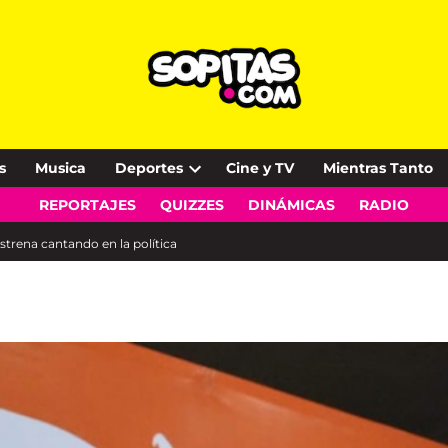
s
Musica
Deportes
Cine y TV
Mientras Tanto
Open
REPORTAJES
QUIZZES
DINÁMICAS
RADIO
dropdown
menu
estrena cantando en la política