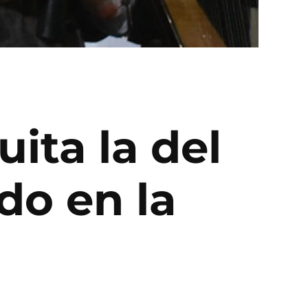
ita la del
do en la