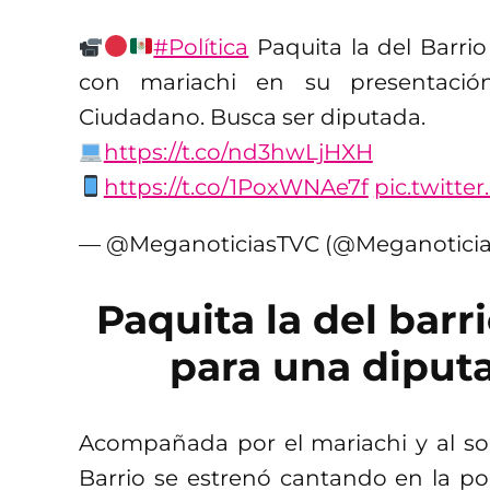
#Política
Paquita la del Barrio
con mariachi en su presentación
Ciudadano. Busca ser diputada.
https://t.co/nd3hwLjHXH
https://t.co/1PoxWNAe7f
pic.twitt
— @MeganoticiasTVC (@Meganotici
Paquita la del barr
para una diput
Acompañada por el mariachi y al s
Barrio se estrenó cantando en la po