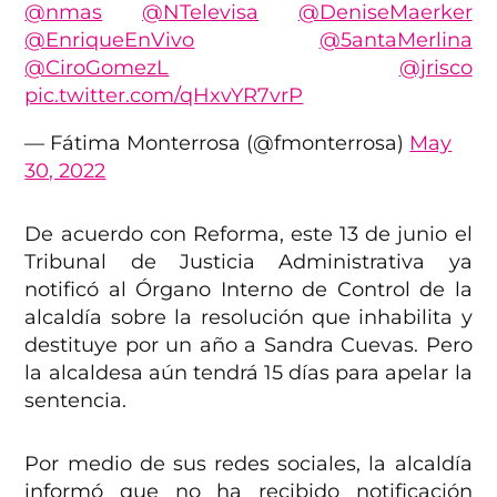
@nmas
@NTelevisa
@DeniseMaerker
@EnriqueEnVivo
@5antaMerlina
@CiroGomezL
@jrisco
pic.twitter.com/qHxvYR7vrP
— Fátima Monterrosa (@fmonterrosa)
May
30, 2022
De acuerdo con Reforma, este 13 de junio el
Tribunal de Justicia Administrativa ya
notificó al Órgano Interno de Control de la
alcaldía sobre la resolución que inhabilita y
destituye por un año a Sandra Cuevas. Pero
la alcaldesa aún tendrá 15 días para apelar la
sentencia.
Por medio de sus redes sociales, la alcaldía
informó que no ha recibido notificación