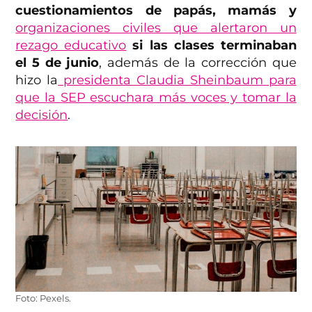
cuestionamientos de papás, mamás y
organizaciones civiles que alertaron un
rezago educativo
si las clases terminaban
el 5 de junio
, además de la corrección que
hizo la
presidenta Claudia Sheinbaum para
que la SEP escuchara más voces y tomar la
decisión
.
Foto: Pexels.