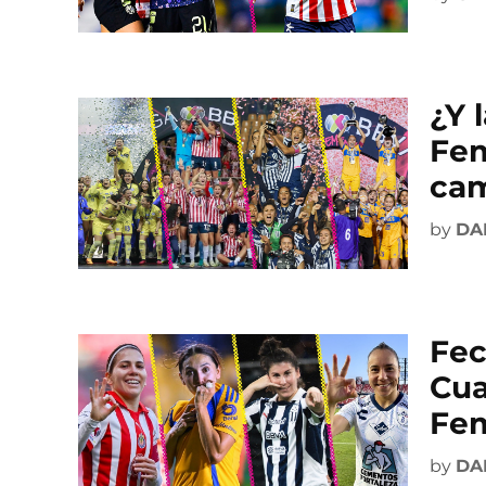
¿Y 
Fem
ca
by
DA
Fec
Cua
Fem
by
DA