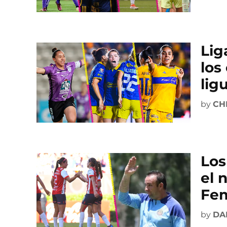
Lig
los
lig
by
CH
Los
el 
Fem
by
DA