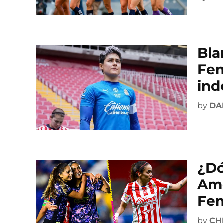
Bla
Fem
ind
by
DA
¿Dó
Amé
Fem
by
CH