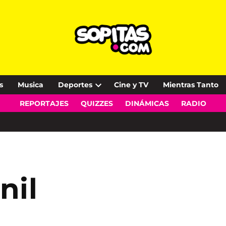
s
Musica
Deportes
Cine y TV
Mientras Tanto
Open
REPORTAJES
QUIZZES
DINÁMICAS
RADIO
dropdown
menu
nil