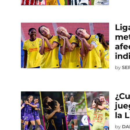
Lig
met
afe
ind
by
SE
¿Cu
jue
la 
by
DA