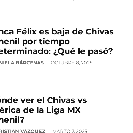
nca Félix es baja de Chivas
enil por tiempo
eterminado: ¿Qué le pasó?
NIELA BÁRCENAS
OCTUBRE 8, 2025
nde ver el Chivas vs
rica de la Liga MX
enil?
RISTIAN VÁZQUEZ
MARZO 7, 2025