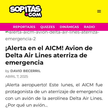
emergencia
Skip
Menu
Sopitas.com
to
content
REPORTAJES
QUIZZES
DINÁMICAS
RADIO
¡Alerta en el AICM! Avion de
Delta Air Lines aterriza de
emergencia
by
DAVID BECERRIL
ABRIL 7, 2025
¡Alerta aeropuerto! Este lunes, el AICM fue
protagonista de un aterrizaje de emergencia
con un avión de la aerolínea Delta Air Lines.
¿Por qué un avión…