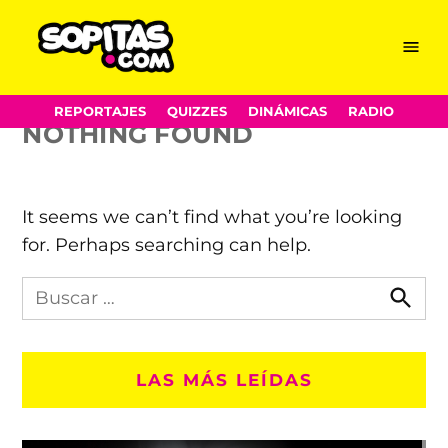
Francia F
Skip
Menu
Sopitas.com
to
content
REPORTAJES
QUIZZES
DINÁMICAS
RADIO
NOTHING FOUND
It seems we can’t find what you’re looking
for. Perhaps searching can help.
Busca
en
Busca
Sopitas.com
LAS MÁS LEÍDAS