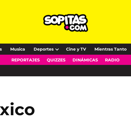
s
Musica
Deportes
Cine y TV
Mientras Tanto
Open
REPORTAJES
QUIZZES
DINÁMICAS
RADIO
dropdown
menu
éxico