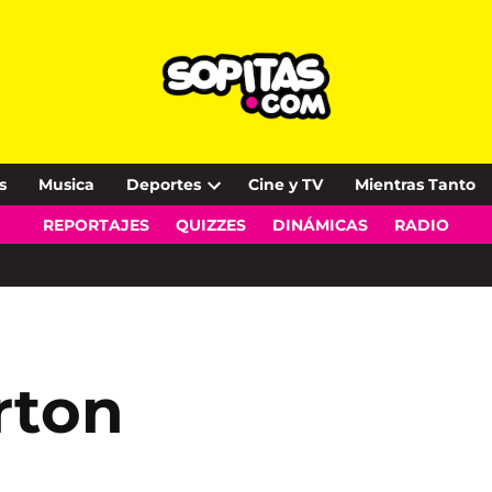
s
Musica
Deportes
Cine y TV
Mientras Tanto
Open
REPORTAJES
QUIZZES
DINÁMICAS
RADIO
dropdown
menu
rton