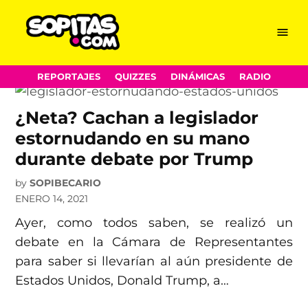
legislador
Skip
Menu
Sopitas.com
to
content
REPORTAJES
QUIZZES
DINÁMICAS
RADIO
¿Neta? Cachan a legislador
estornudando en su mano
durante debate por Trump
by
SOPIBECARIO
ENERO 14, 2021
Ayer, como todos saben, se realizó un
debate en la Cámara de Representantes
para saber si llevarían al aún presidente de
Estados Unidos, Donald Trump, a…