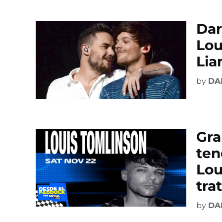
Dar
Lou
Lia
by
DA
Gra
ten
Lou
tra
by
DA