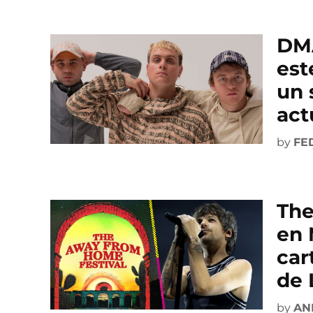
DMA
est
un 
act
by
FE
The
en 
cart
de 
by
AN