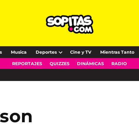
s
Musica
Deportes
Cine y TV
Mientras Tanto
Open
REPORTAJES
QUIZZES
DINÁMICAS
RADIO
dropdown
menu
nson