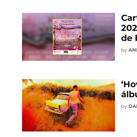
Car
202
de 
by
AN
‘Ho
álb
by
DA