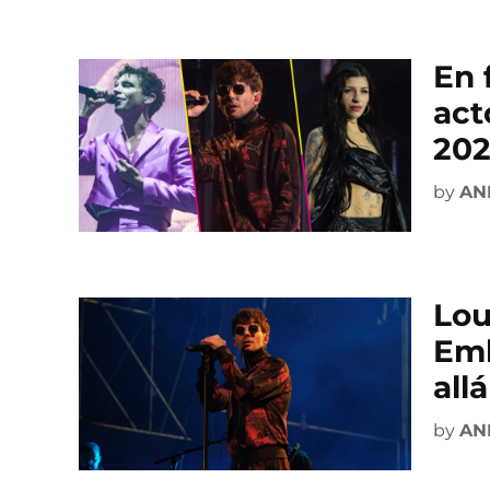
En 
act
20
by
AN
Lou
Emb
all
by
AN