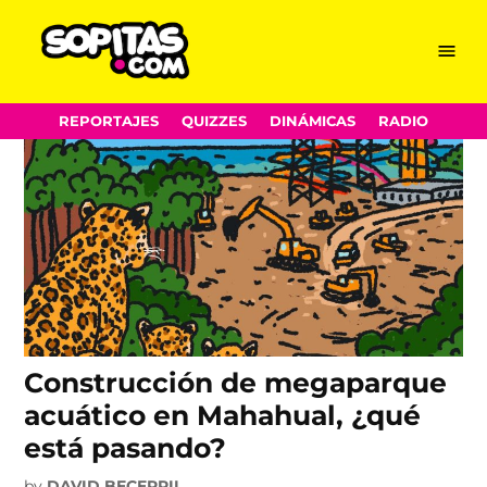
magistrados
Skip
Menu
Sopitas.com
to
content
REPORTAJES
QUIZZES
DINÁMICAS
RADIO
Construcción de megaparque
acuático en Mahahual, ¿qué
está pasando?
by
DAVID BECERRIL