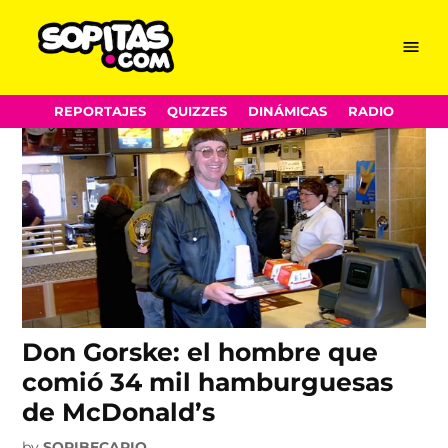
McDonald’s
Skip
Menu
Sopitas.com
to
content
REPORTAJES
QUIZZES
DINÁMICAS
RADIO
Don Gorske: el hombre que
comió 34 mil hamburguesas
de McDonald’s
by
SOPIBECARIO