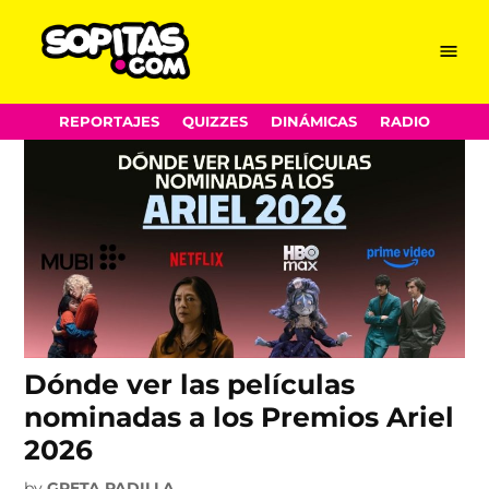
nominaciones
Skip
Menu
Sopitas.com
to
content
REPORTAJES
QUIZZES
DINÁMICAS
RADIO
Dónde ver las películas
nominadas a los Premios Ariel
2026
by
GRETA PADILLA