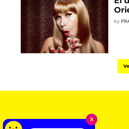
El 
Ori
by
FR
Ve
x