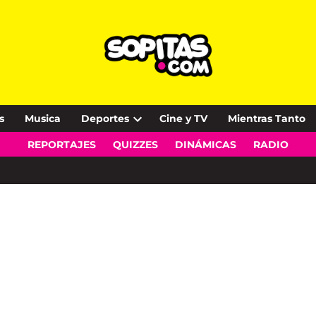
s
Musica
Deportes
Cine y TV
Mientras Tanto
Open
REPORTAJES
QUIZZES
DINÁMICAS
RADIO
dropdown
menu