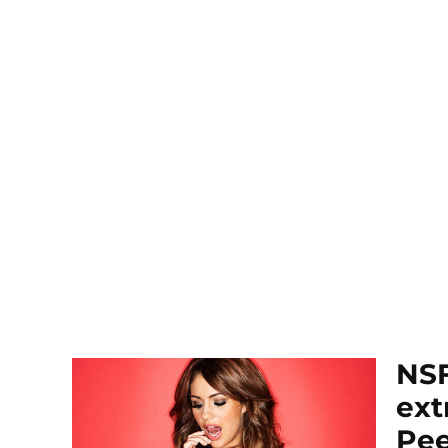
NSF
ext
Pee