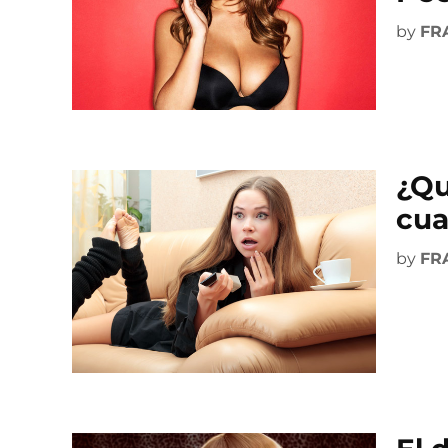
by
FR
¿Qu
cua
by
FR