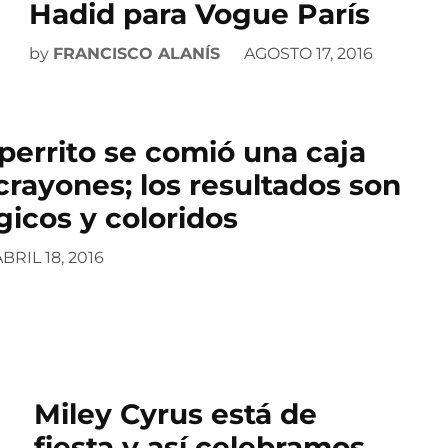
Hadid para Vogue París
by
FRANCISCO ALANÍS
AGOSTO 17, 2016
perrito se comió una caja
crayones; los resultados son
icos y coloridos
BRIL 18, 2016
Miley Cyrus está de
fiesta y así celebramos