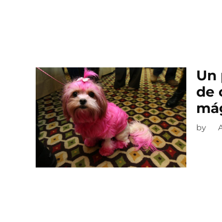
Un 
de 
mág
by
A