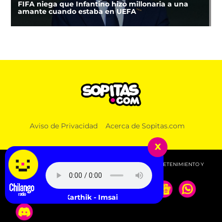
FIFA niega que Infantino hizo millonaria a una
amante cuando estaba en UEFA
Aviso de Privacidad
Acerca de Sopitas.com
x
© 2026 SOPITAS.COM - MÚSICA, NOTICIAS, DEPORTES, ENTRETENIMIENTO Y
MÁS!.
K;Karthik - Imsai Rani