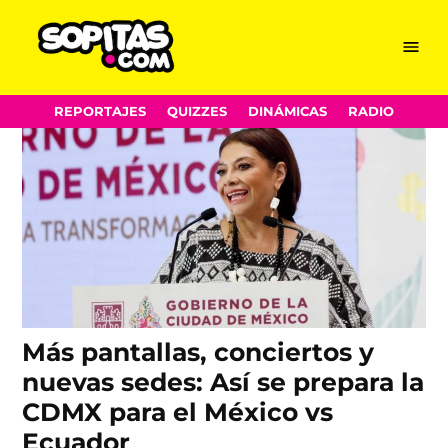
pantallas
Skip
Menu
Sopitas.com
to
content
REPORTAJES
QUIZZES
DINÁMICAS
RADIO
Más pantallas, conciertos y
nuevas sedes: Así se prepara la
CDMX para el México vs
Ecuador