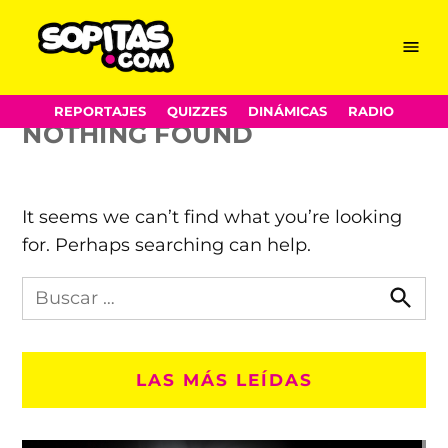
PyeongChang 2018
Skip
Menu
Sopitas.com
to
content
REPORTAJES
QUIZZES
DINÁMICAS
RADIO
NOTHING FOUND
It seems we can’t find what you’re looking
for. Perhaps searching can help.
Busca
en
Busca
Sopitas.com
LAS MÁS LEÍDAS