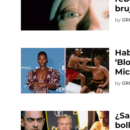
bru
by
GR
Hab
‘Bl
Mic
by
GR
¿Sa
bol