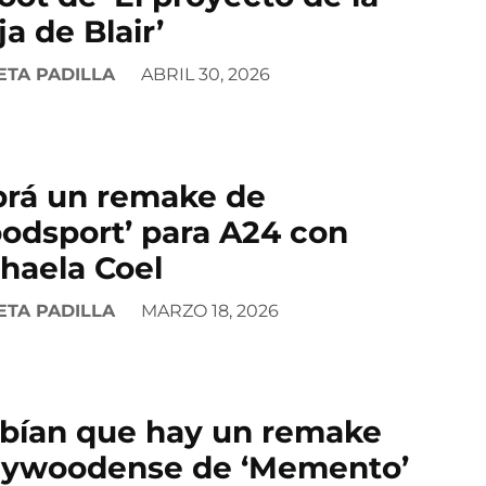
ja de Blair’
ETA PADILLA
ABRIL 30, 2026
rá un remake de
oodsport’ para A24 con
haela Coel
ETA PADILLA
MARZO 18, 2026
bían que hay un remake
lywoodense de ‘Memento’