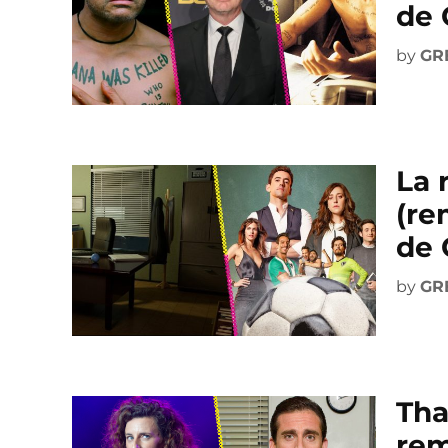
de 
by
GR
La 
(re
de 
by
GR
Tha
rem