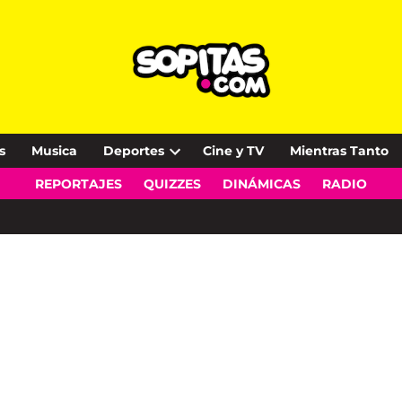
s
Musica
Deportes
Cine y TV
Mientras Tanto
Open
REPORTAJES
QUIZZES
DINÁMICAS
RADIO
dropdown
menu