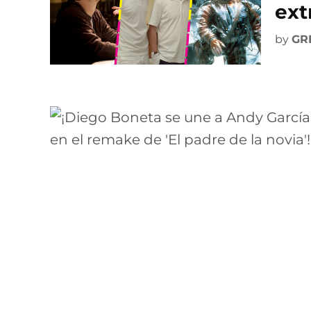
ext
by
GR