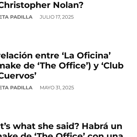
Christopher Nolan?
ETA PADILLA
JULIO 17, 2025
relación entre ‘La Oficina’
make de ‘The Office’) y ‘Club
Cuervos’
ETA PADILLA
MAYO 31, 2025
t’s what she said? Habrá un
ake de ‘The Office’ con una