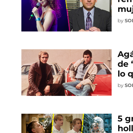
muj
by
SO
Agá
de 
lo 
by
SO
5 g
hol