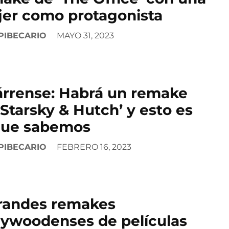
er como protagonista
PIBECARIO
MAYO 31, 2023
rrense: Habrá un remake
‘Starsky & Hutch’ y esto es
que sabemos
PIBECARIO
FEBRERO 16, 2023
randes remakes
lywoodenses de películas