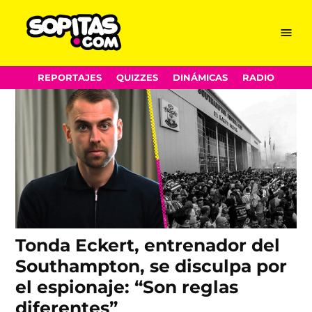
Southampton
Skip
Menu
Sopitas.com
to
content
REPORTAJES
QUIZZES
DINÁMICAS
RADIO
Tonda Eckert, entrenador del
Southampton, se disculpa por
el espionaje: “Son reglas
diferentes”