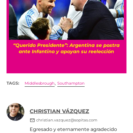
Qué sorpresa: Federación Mexicana respalda
a Infantino y no reconocerá procesos ajenos
a FIFA
,
TAGS:
Middlesbrough
Southampton
CHRISTIAN VÁZQUEZ
christian.vazquez@sopitas.com
Egresado y eternamente agradecido