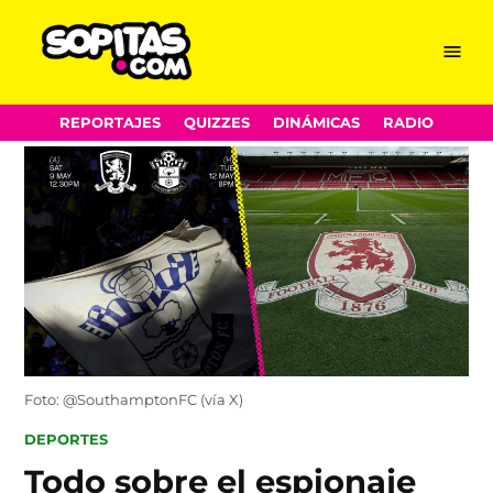
Menu
Sopitas.com
Skip
REPORTAJES
QUIZZES
DINÁMICAS
RADIO
to
content
Foto: @SouthamptonFC (vía X)
POSTED
DEPORTES
IN
Todo sobre el espionaje