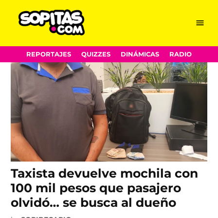
taxi
Skip
Menu
Sopitas.com
to
content
REPORTAJES
QUIZZES
DINÁMICAS
RADIO
Taxista devuelve mochila con
100 mil pesos que pasajero
olvidó… se busca al dueño