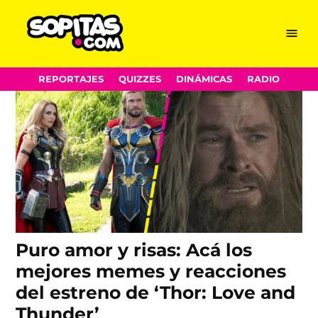
Thor
Skip
Menu
Sopitas.com
to
content
REPORTAJES
QUIZZES
DINÁMICAS
RADIO
Puro amor y risas: Acá los
mejores memes y reacciones
del estreno de ‘Thor: Love and
Thunder’