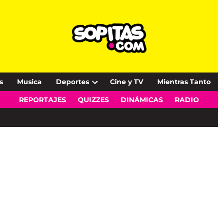
s
Musica
Deportes
Cine y TV
Mientras Tanto
Open
REPORTAJES
QUIZZES
DINÁMICAS
RADIO
dropdown
menu