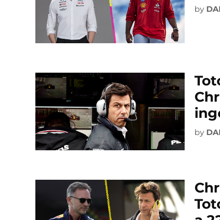
by
DA
Tot
Chr
ing
by
DA
Chr
Tot
a 2