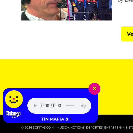
by
DA
Ve
x
LATIN MAFIA & Fred again.. - Te Estoy Correteando
© 2026 SOPITAS.COM - MÚSICA, NOTICIAS, DEPORTES, ENTRETENIMIENTO