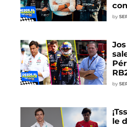
con
by
SE
Jos
sal
Pér
RB
by
SE
¡Ts
le 