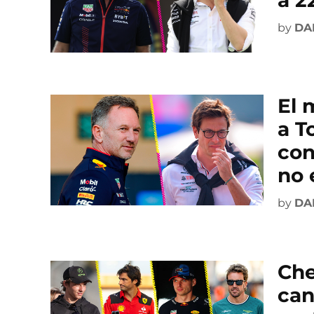
by
DA
El 
a T
con
no 
by
DA
Che
can