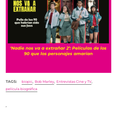
‘Nadie nos va a extrañar 2’: Películas de los
90 que los personajes amarían
,
,
,
TAGS:
biopic
Bob Marley
Entrevistas Cine y TV
película biográfica