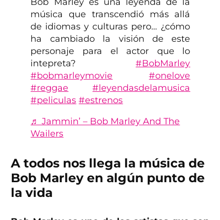
Bob Marley es una leyenda de la
música que transcendió más allá
de idiomas y culturas pero… ¿cómo
ha cambiado la visión de este
personaje para el actor que lo
intepreta?
#BobMarley
#bobmarleymovie
#onelove
#reggae
#leyendasdelamusica
#peliculas
#estrenos
♬ Jammin’ – Bob Marley And The
Wailers
A todos nos llega la música de
Bob Marley en algún punto de
la vida