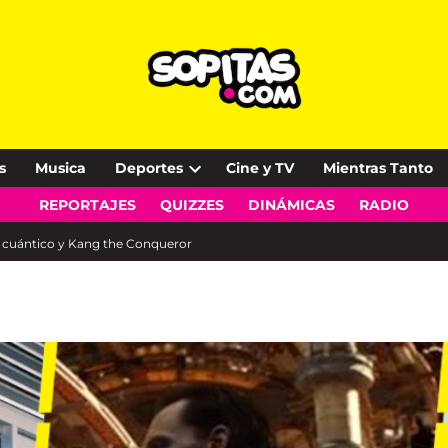
s
Musica
Deportes
Cine y TV
Mientras Tanto
Open
REPORTAJES
QUIZZES
DINÁMICAS
RADIO
dropdown
menu
ino cuántico y Kang the Conqueror