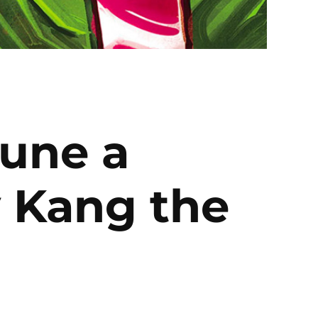
 une a
 y Kang the