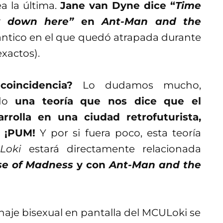
a la última.
Jane van Dyne dice “
Time
ly down here”
en
Ant-Man and the
uántico en el que quedó atrapada durante
xactos).
oincidencia?
Lo dudamos mucho,
ado
una teoría que nos dice que el
arrolla en una ciudad retrofuturista,
. ¡PUM!
Y por si fuera poco, esta teoría
e
Loki
estará directamente relacionada
rse of Madness
y con
Ant-Man and the