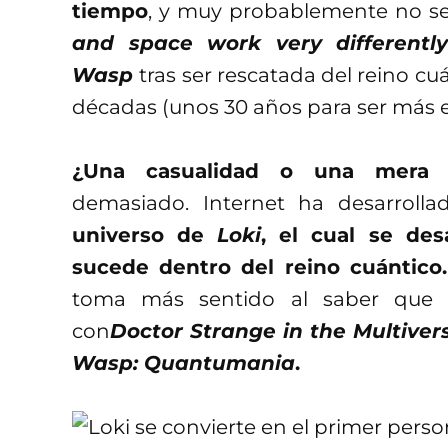
tiempo
, y muy probablemente no se
and space work very different
Wasp
tras ser rescatada del reino c
décadas (unos 30 años para ser más e
¿Una casualidad o una mera c
demasiado. Internet ha desarroll
universo de
Loki
, el cual se des
sucede dentro del reino cuántico
toma más sentido al saber qu
con
Doctor Strange in the Multive
Wasp: Quantumania
.