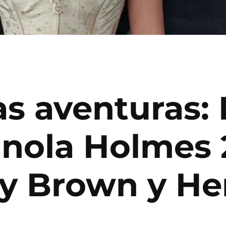
s aventuras: 
‘Enola Holmes 
y Brown y Hen