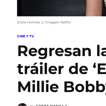
Enola Holmes 2 / Imagen: Netflix
POSTED
CINE Y TV
IN
Regresan la
tráiler de 
Millie Bobb