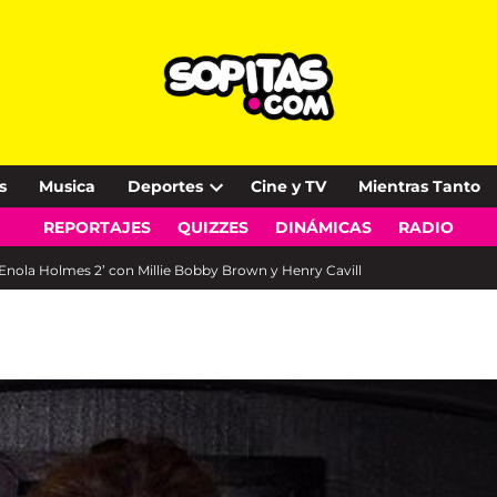
s
Musica
Deportes
Cine y TV
Mientras Tanto
Open
REPORTAJES
QUIZZES
DINÁMICAS
RADIO
dropdown
menu
e ‘Enola Holmes 2’ con Millie Bobby Brown y Henry Cavill