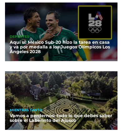
DEPORTES
Aquí sí: México Sub-20 hizo la tarea en casa
y va por medalla a los Juegos Olímpicos Los
Ángeles 2028
MIENTRAS TANTO
Vamos a perdernos: todo lo que debes saber
sobre el Laberinto del Ajusco