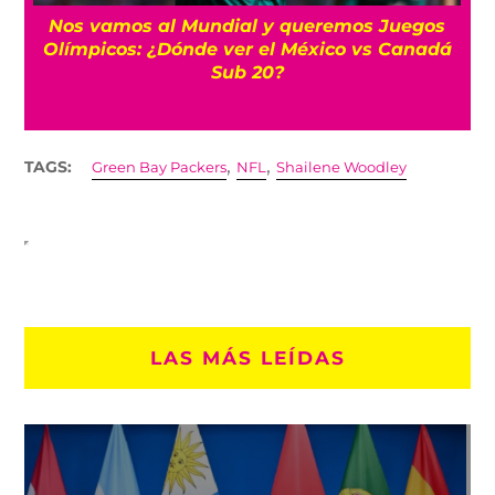
Nos vamos al Mundial y queremos Juegos
Olímpicos: ¿Dónde ver el México vs Canadá
Sub 20?
,
,
TAGS:
Green Bay Packers
NFL
Shailene Woodley
LAS MÁS LEÍDAS