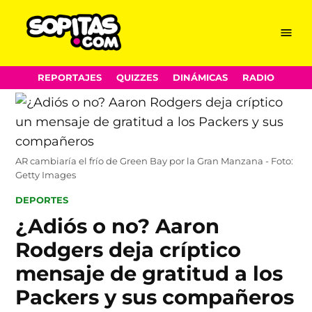
Menu
Sopitas.com
Skip
REPORTAJES
QUIZZES
DINÁMICAS
RADIO
to
content
AR cambiaría el frío de Green Bay por la Gran Manzana - Foto:
Getty Images
POSTED
DEPORTES
IN
¿Adiós o no? Aaron
Rodgers deja críptico
mensaje de gratitud a los
Packers y sus compañeros