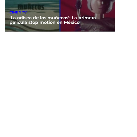
CINE Y TV
‘La odisea de los muñecos’: La primera
película stop motion en México