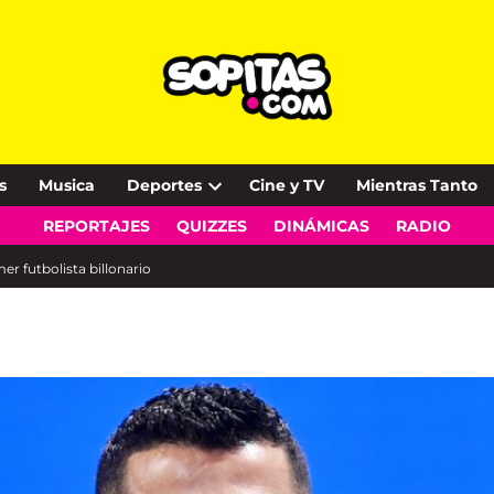
s
Musica
Deportes
Cine y TV
Mientras Tanto
Open
REPORTAJES
QUIZZES
DINÁMICAS
RADIO
dropdown
menu
r futbolista billonario