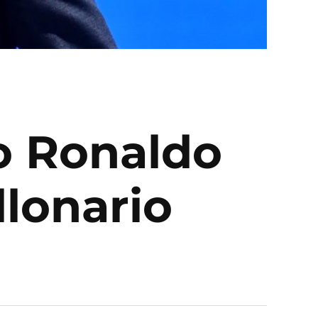
o Ronaldo
llonario