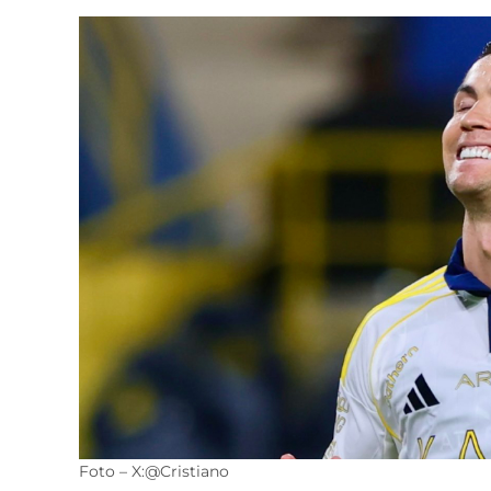
Foto – X:@Cristiano