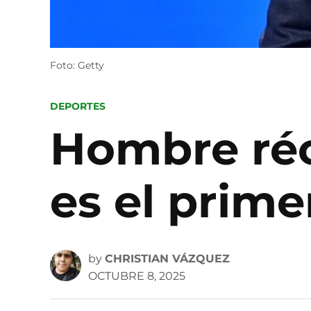
Foto: Getty
POSTED
DEPORTES
IN
Hombre réc
es el prime
by
CHRISTIAN VÁZQUEZ
OCTUBRE 8, 2025