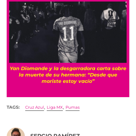
a
Yan Diomande y la desgarradora carta sobre
s
la muerte de su hermana: “Desde que
moriste estoy vacío”
,
,
TAGS:
Cruz Azul
Liga MX
Pumas
SERGIO RAMÍREZ