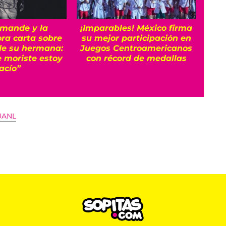
mande y la
¡Imparables! México firma
M
ra carta sobre
su mejor participación en
Jue
de su hermana:
Juegos Centroamericanos
 moriste estoy
con récord de medallas
acío”
 UANL