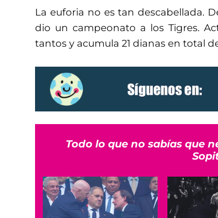
La euforia no es tan descabellada. D
dio un campeonato a los Tigres. Act
tantos y acumula 21 dianas en total de
Todo lo que no sabías que n
Sopi