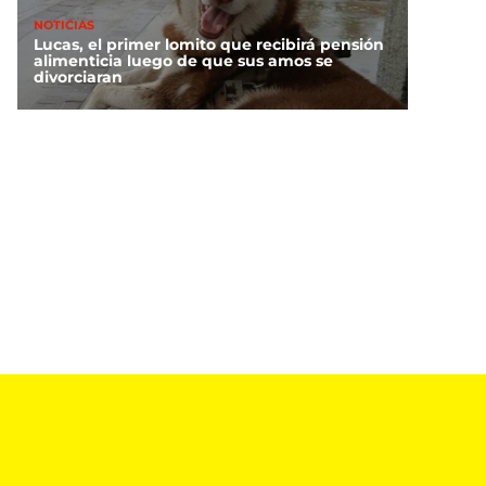
NOTICIAS
Lucas, el primer lomito que recibirá pensión
éxico arrasa en los
alimenticia luego de que sus amos se
divorciaran
gos Centroamericanos
2026: ¿Cómo va el
medallero?