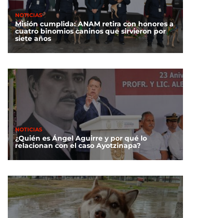
NOTICIAS
Misión cumplida: ANAM retira con honores a
cuatro binomios caninos que sirvieron por
siete años
NOTICIAS
¿Quién es Ángel Aguirre y por qué lo
relacionan con el caso Ayotzinapa?