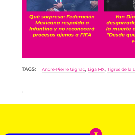
Qué sorpresa: Federación
Yan Dio
Mexicana respalda a
desgarrado
Infantino y no reconocerá
la muerte 
procesos ajenos a FIFA
“Desde que
v
,
,
TAGS:
Andre-Pierre Gignac
Liga MX
Tigres de la
x