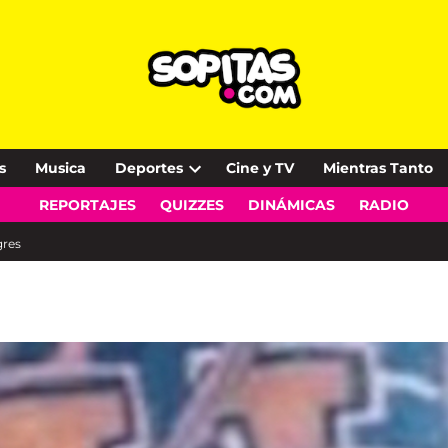
s
Musica
Deportes
Cine y TV
Mientras Tanto
Open
REPORTAJES
QUIZZES
DINÁMICAS
RADIO
dropdown
menu
gres