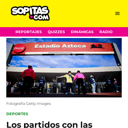
Menu
Sopitas.com
Skip
REPORTAJES
QUIZZES
DINÁMICAS
RADIO
to
content
Fotografía Getty Images
POSTED
DEPORTES
IN
Los partidos con las