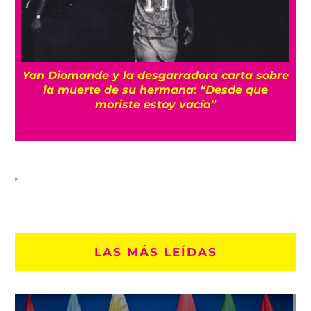
a
Yan Diomande y la desgarradora carta sobre
s
la muerte de su hermana: “Desde que
moriste estoy vacío”
LAS MÁS LEÍDAS