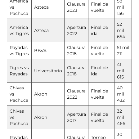
América
58
Clausura
Final de
vs
Azteca
mil
2023
vuelta
Pachuca
156
52
América
Apertura
Final de
Azteca
mil
vs Tigres
2022
ida
654
Rayadas
Clausura
Final de
51 mil
BBVA
vs Tigres
2018
vuelta
211
41
Tigres vs
Clausura
Final de
Universitario
mil
Rayadas
2018
ida
615
Chivas
40
Clausura
Final de
vs
Akron
mil
2022
vuelta
Pachuca
432
Chivas
32
Apertura
Final de
vs
Akron
mil
2017
vuelta
Pachuca
466
30
Rayadas
Clausura
Torneo