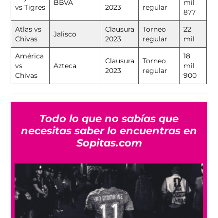
BBVA
mil
vs Tigres
2023
regular
877
Atlas vs
Clausura
Torneo
22
Jalisco
Chivas
2023
regular
mil
América
18
Clausura
Torneo
vs
Azteca
mil
2023
regular
Chivas
900
Todo lo que no sabías que
necesitas saber lo encuentras en
Sopitas.com