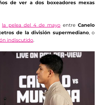
años de ver a dos boxeadores mexas
n
la pelea del 4 de mayo
entre
Canelo
cetros de la división supermediano
, o
n indiscutido
.