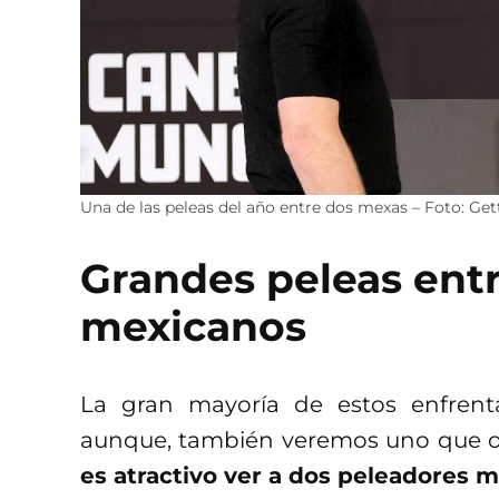
Una de las peleas del año entre dos mexas – Foto: Ge
Grandes peleas ent
mexicanos
La gran mayoría de estos enfren
aunque, también veremos uno que ot
es atractivo ver a dos peleadores m