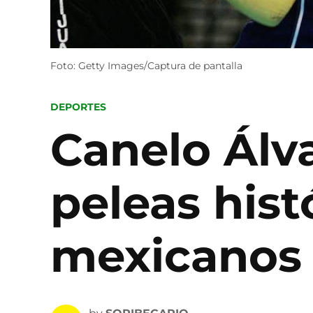
Foto: Getty Images/Captura de pantalla
POSTED
DEPORTES
IN
Canelo Álv
peleas hist
mexicanos