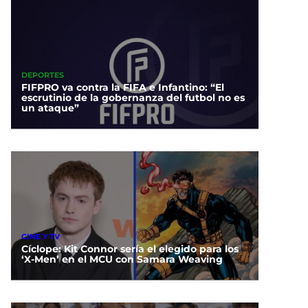
DEPORTES
FIFPRO va contra la FIFA e Infantino: “El
escrutinio de la gobernanza del futbol no es
un ataque”
CINE Y TV
Cíclope: Kit Connor sería el elegido para los
‘X-Men’ en el MCU con Samara Weaving