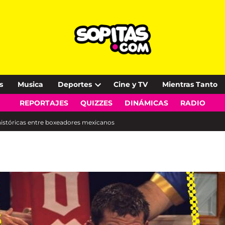
s
Musica
Deportes
Cine y TV
Mientras Tanto
Open
REPORTAJES
QUIZZES
DINÁMICAS
RADIO
dropdown
menu
históricas entre boxeadores mexicanos