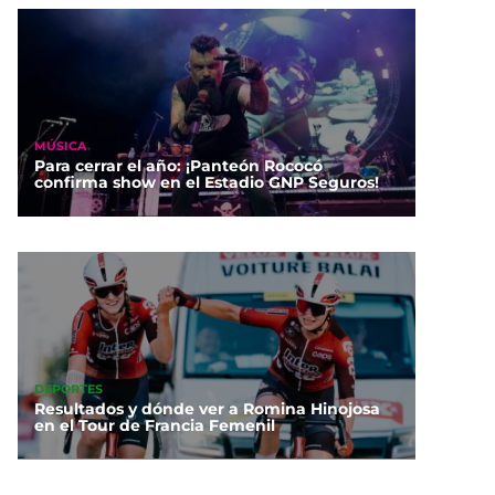
MÚSICA
Para cerrar el año: ¡Panteón Rococó
confirma show en el Estadio GNP Seguros!
DEPORTES
Resultados y dónde ver a Romina Hinojosa
en el Tour de Francia Femenil