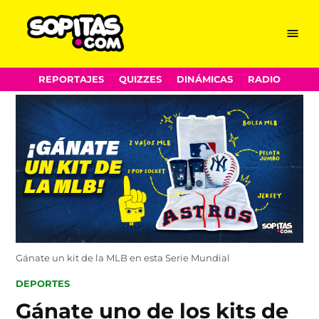
Menu
Sopitas.com
Skip
REPORTAJES
QUIZZES
DINÁMICAS
RADIO
to
content
Gánate un kit de la MLB en esta Serie Mundial
POSTED
DEPORTES
IN
Gánate uno de los kits de