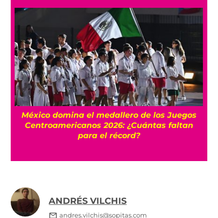
l
México domina el medallero de los Juegos
Centroamericanos 2026: ¿Cuántas faltan
para el récord?
ANDRÉS VILCHIS
andres.vilchis@sopitas.com