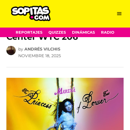
Skip
Menu
Sopitas.com
to
Marina en la CDMX Pepsi
content
REPORTAJES
QUIZZES
DINÁMICAS
RADIO
Center WTC 206
by
ANDRÉS VILCHIS
NOVIEMBRE 18, 2025