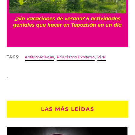
r
¿Sin vacaciones de verano? 5 actividades
geniales que hacer en Tepoztlán en un día
,
,
TAGS:
enfermedades
Priapismo Extremo
Viral
LAS MÁS LEÍDAS