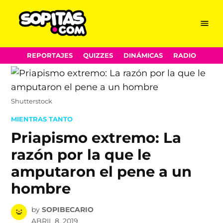
Menu
Sopitas.com
Skip
REPORTAJES
QUIZZES
DINÁMICAS
RADIO
to
content
Shutterstock
POSTED
MIENTRAS TANTO
IN
Priapismo extremo: La
razón por la que le
amputaron el pene a un
hombre
by
SOPIBECARIO
ABRIL 8, 2019