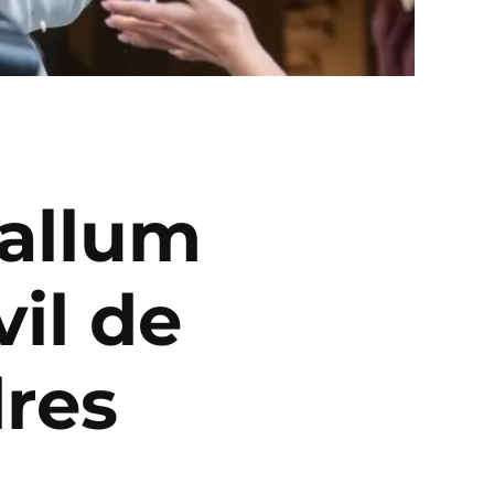
Callum
vil de
res