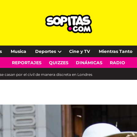
s
Musica
Deportes
Cine y TV
Mientras Tanto
Open
REPORTAJES
QUIZZES
DINÁMICAS
RADIO
dropdown
menu
 se casan por el civil de manera discreta en Londres