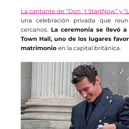
La cantante de “Don´t StartNow” y “L
una celebración privada que reun
cercanos.
La ceremonia se llevó a 
Town Hall, uno de los lugares favor
matrimonio
en la capital británica.