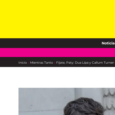
Skip
to
content
Noticia
Inicio
»
Mientras Tanto
»
Fíjate, Paty: Dua Lipa y Callum Turner