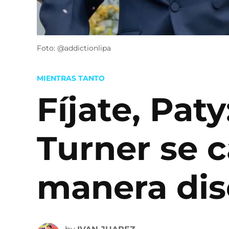
Foto: @addictionlipa
POSTED
MIENTRAS TANTO
IN
Fíjate, Pat
Turner se c
manera dis