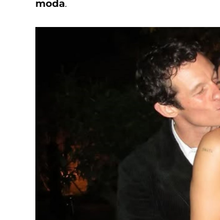
moda
.