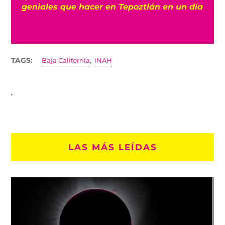
geniales que hacer en Tepoztlán en un día
,
TAGS:
Baja California
INAH
LAS MÁS LEÍDAS