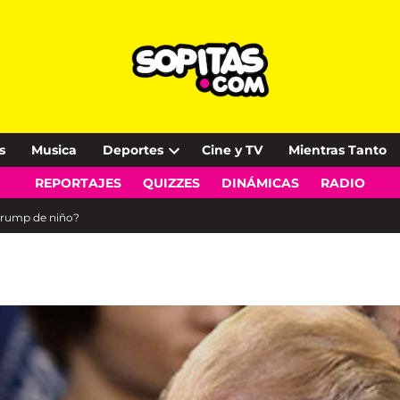
s
Musica
Deportes
Cine y TV
Mientras Tanto
Open
REPORTAJES
QUIZZES
DINÁMICAS
RADIO
dropdown
menu
Trump de niño?