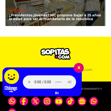
NOTICIAS
¿Presidentes jóvenes? MC propone bajar a 25 años
la edad para ser el mandatario de la república
x
DEPORTES
Aviso de Privacidad
Acerca de Sopitas.com
¿A qué hora y dónde ver la clausura de los Juegos
Centroamericanos 2026?
© 2026 SOPITAS.COM - MÚSICA, NOTICIAS, DEPORTES, ENTRETENIMIENTO Y
Britney Spears - Lucky
MÁS!.