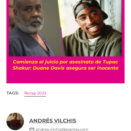
Comienza el juicio por asesinato de Tupac
Shakur: Duane Davis asegura ser inocente
TAGS:
Recap 2023
ANDRÉS VILCHIS
andres.vilchis@sopitas.com