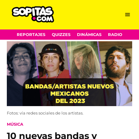
Menu
Sopitas.com
Skip
REPORTAJES
QUIZZES
DINÁMICAS
RADIO
to
content
Fotos: vía redes sociales de los artistas.
POSTED
MÚSICA
IN
10 nuevas bandas y