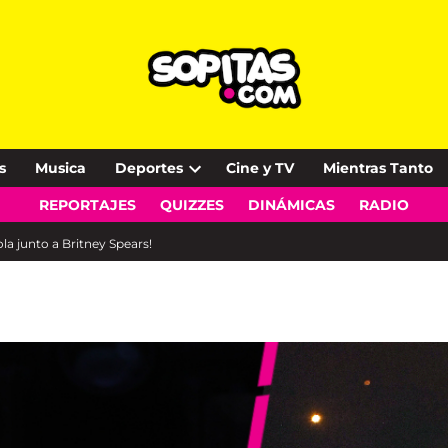
s
Musica
Deportes
Cine y TV
Mientras Tanto
Open
REPORTAJES
QUIZZES
DINÁMICAS
RADIO
dropdown
menu
la junto a Britney Spears!