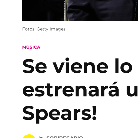
Fotos: Getty Images
POSTED
MÚSICA
IN
Se viene lo
estrenará u
Spears!