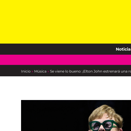
Skip
to
content
Noticia
Inicio
»
Música
»
Se viene lo bueno: ¡Elton John estrenará una ro