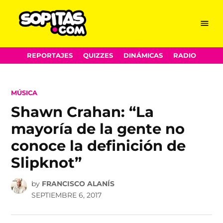
Menu
Sopitas.com
Skip
REPORTAJES
QUIZZES
DINÁMICAS
RADIO
to
content
POSTED
MÚSICA
IN
Shawn Crahan: “La
mayoría de la gente no
conoce la definición de
Slipknot”
by
FRANCISCO ALANÍS
SEPTIEMBRE 6, 2017