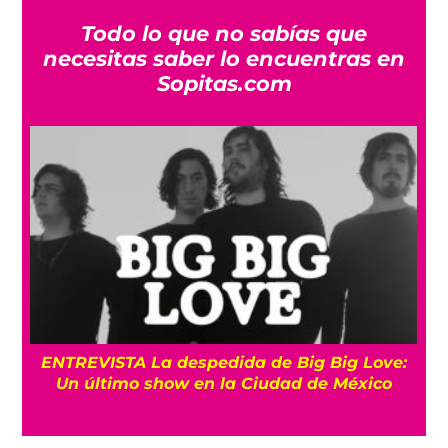
Todo lo que no sabías que
necesitas saber lo encuentras en
Sopitas.com
os
ENTREVISTA La despedida de Big Big Love:
Un último show en la Ciudad de México